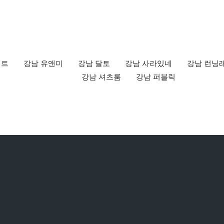
펙트
강남 유앤미
강남 달토
강남 사라있네
강남 런닝
강남 셔츠룸
강남 퍼블릭